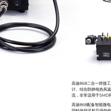
高迪868二合一焊接
计。结合防静电热风
流，非常适用于SMD
高迪868配备智能微
同时保持温和且强劲