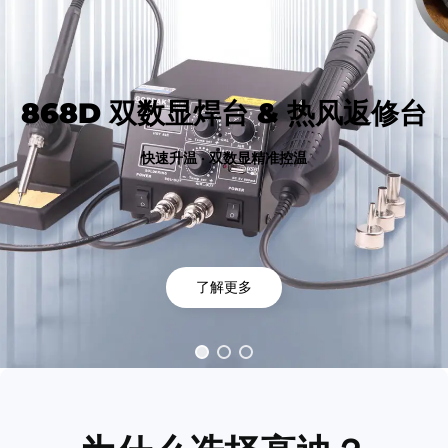
868D 双数显焊台 & 热风返修台
快速升温 · 双数显精准控温
了解更多